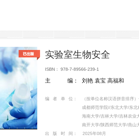
实验室生物安全
ISBN： 978-7-89566-239-1
主 编
：
刘艳 袁宝 高福和
编 者 单 位
：
（按单位名称汉语拼音排序）
成都师范学院//东北大学/东北
海南大学/吉林大学/吉林农业大
南开大学/陕西师范大学/燕山
出 版 时 间
：
2025年08月