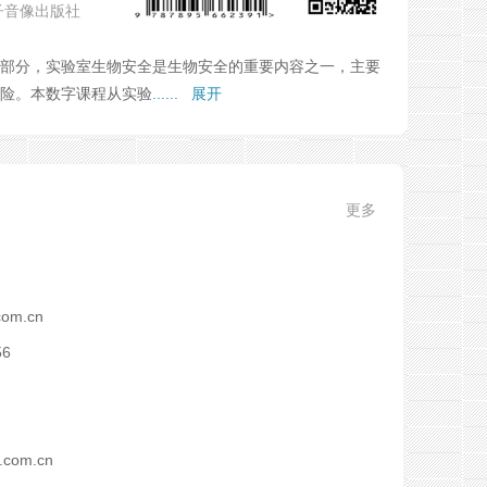
子音像出版社
部分，实验室生物安全是生物安全的重要内容之一，主要
险。本数字课程从实验
...... 展开
更多
c
o
m
.
c
n
5
6
.
c
o
m
.
c
n