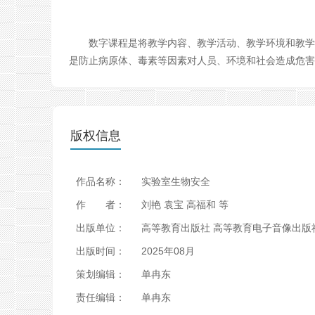
数字课程是将教学内容、教学活动、教学环境和教学服
是防止病原体、毒素等因素对人员、环境和社会造成危害
版权信息
作
品
名
称
：
实
验
室
生
物
安
全
作
者
：
刘
艳
袁
宝
高
福
和
等
出
版
单
位
：
高
等
教
育
出
版
社
高
等
教
育
电
子
音
像
出
版
出
版
时
间
：
2
0
2
5
年
0
8
月
策
划
编
辑
：
单
冉
东
责
任
编
辑
：
单
冉
东