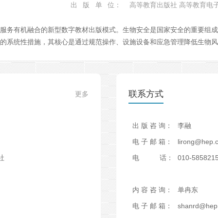
出 版 单 位
：
高等教育出版社 高等教育电
务有机融合的新型数字教材出版模式。生物安全是国家安全的重要组成
的系统性措施，其核心是通过规范操作、设施设备和应急管理降低生物风
联系方式
更多
出
版
咨
询
：
李
融
电
子
邮
箱
：
l
i
r
o
n
g
@
h
e
p
.
社
电
话
：
0
1
0
-
5
8
5
8
2
1
内
容
咨
询
：
单
冉
东
电
子
邮
箱
：
s
h
a
n
r
d
@
h
e
p